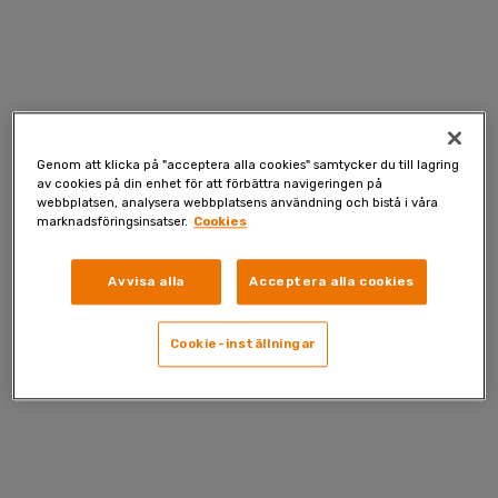
Skip
to
content
Genom att klicka på "acceptera alla cookies" samtycker du till lagring
av cookies på din enhet för att förbättra navigeringen på
webbplatsen, analysera webbplatsens användning och bistå i våra
marknadsföringsinsatser.
Cookies
Avvisa alla
Acceptera alla cookies
Cookie-inställningar